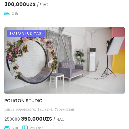
300,000UZS
/ ЧАС
2 Br
FOTO STUDIYASI
POLIGON STUDIO
улица Боровского, Ташкент, Узбекистан
350,000UZS
250000
/ ЧАС
2
6 Br
220 m