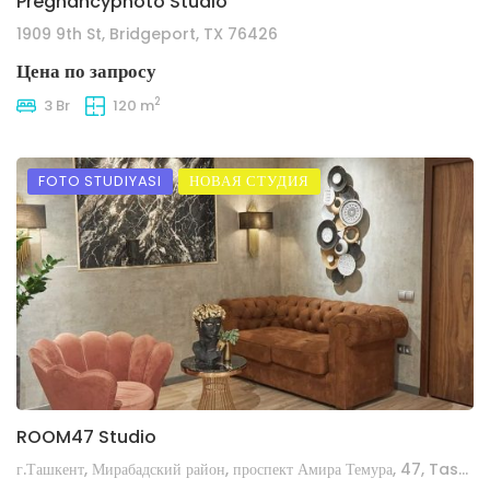
Pregnancyphoto Studio
1909 9th St, Bridgeport, TX 76426
Цена по запросу
2
3 Br
120 m
FOTO STUDIYASI
НОВАЯ СТУДИЯ
ROOM47 Studio
г.Ташкент, Мирабадский район, проспект Амира Темура, 47, Tashkent 100047, Узбекистан