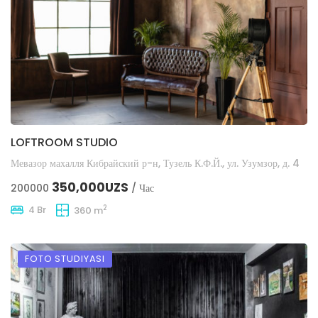
LOFTROOM STUDIO
Мевазор махалля Кибрайский р-н, Тузель К.Ф.Й., ул. Узумзор, д. 4
350,000UZS
200000
/ Час
2
4 Br
360 m
FOTO STUDIYASI