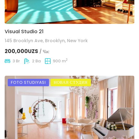
Visual Studio 21
145 Brooklyn Ave, Brooklyn, New York
200,000UZS
/ Час
2
3 Br
2 Ba
900 m
FOTO STUDIYASI
НОВАЯ СТУДИЯ