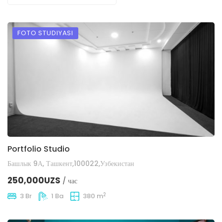
FOTO STUDIYASI
Portfolio Studio
Башлык 9А, Ташкент,100022,Узбекистан
250,000UZS
/ час
2
3 Br
1 Ba
380 m