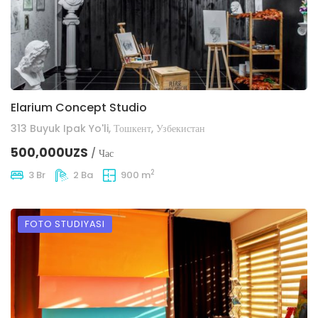
Elarium Concept Studio
313 Buyuk Ipak Yo'li, Тошкент, Узбекистан
500,000UZS
/ Час
2
3 Br
2 Ba
900 m
FOTO STUDIYASI