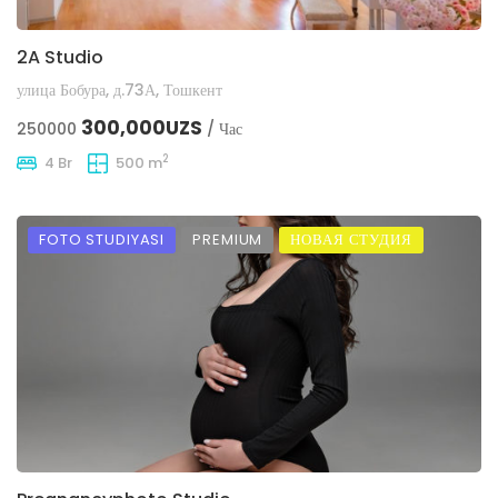
2A Studio
улица Бобура, д.73А, Тошкент
300,000UZS
250000
/ Час
2
4 Br
500 m
FOTO STUDIYASI
PREMIUM
НОВАЯ СТУДИЯ