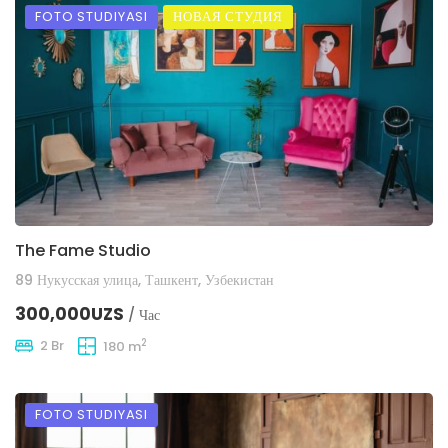
FOTO STUDIYASI
НОВАЯ СТУДИЯ
The Fame Studio
89 Нукусская улица, Ташкент, Узбекистан
300,000UZS
/ Час
2
2 Br
180 m
FOTO STUDIYASI