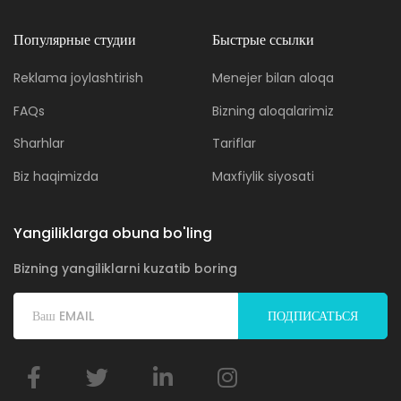
Популярные студии
Быстрые ссылки
Reklama joylashtirish
Menejer bilan aloqa
FAQs
Bizning aloqalarimiz
Sharhlar
Tariflar
Biz haqimizda
Maxfiylik siyosati
Yangiliklarga obuna bo'ling
Bizning yangiliklarni kuzatib boring