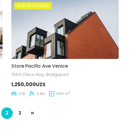
НОВАЯ СТУДИЯ
Store Pacific Ave Venice
1304 Chico Hwy, Bridgeport
1,250,000UZS
2
3 Br
2 Ba
900 m
2
3