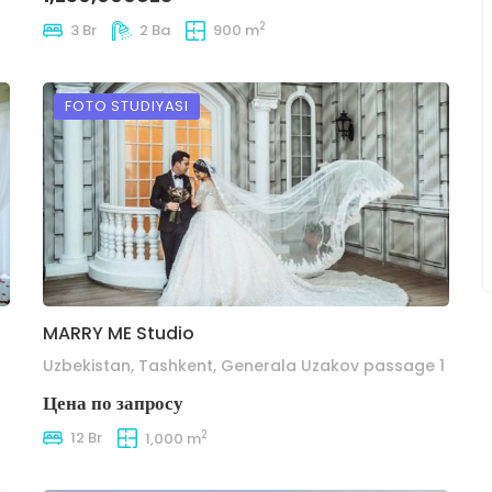
2
3 Br
2 Ba
900 m
FOTO STUDIYASI
MARRY ME Studio
Uzbekistan, Tashkent, Generala Uzakov passage 1
Цена по запросу
2
12 Br
1,000 m