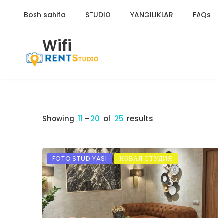
HOME
/
WIFI
Bosh sahifa
STUDIO
YANGILIKLAR
FAQs
Wifi
Showing
11
–
20
of
25
results
FOTO STUDIYASI
НОВАЯ СТУДИЯ