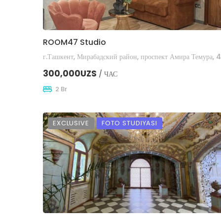
ROOM47 Studio
300,000UZS
/ ЧАС
2 Br
EXCLUSIVE
FOTO STUDIYASI