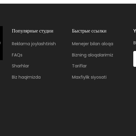
Популярные студии
Быстрые ссылки
Y
B
Reklama joylashtirish
Menejer bilan aloqa
FAQs
Bizning aloqalarimiz
Sharhlar
Tariflar
Biz haqimizda
Maxfiylik siyosati