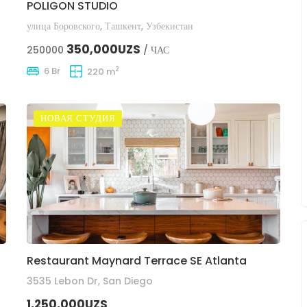
POLIGON STUDIO
улица Боровского, Ташкент, Узбекистан
350,000UZS
250000
/ ЧАС
2
6 Br
220 m
НОВАЯ СТУДИЯ
Restaurant Maynard Terrace SE Atlanta
3535 Lebon Dr, San Diego
1,250,000UZS