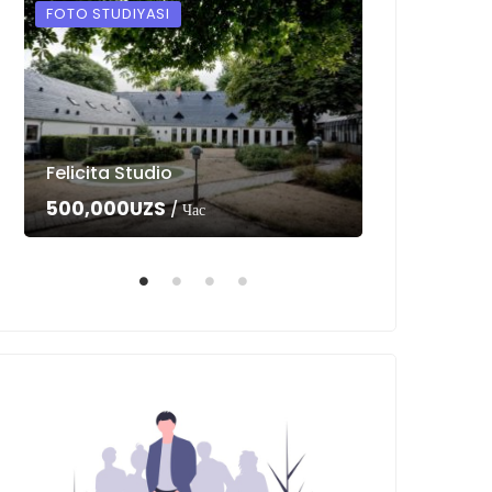
FOTO STUDIYASI
FOTO STUDIYA
Felicita Studio
Photo Kitch
500,000UZS
Цена по зап
/ Час