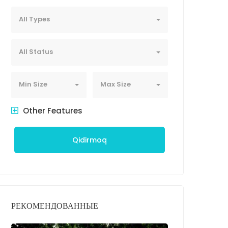
All Types
All Status
Min Size
Max Size
Other Features
Qidirmoq
РЕКОМЕНДОВАННЫЕ