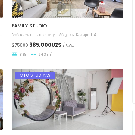
FAMILY STUDIO
г.Ташкент, Мирабадский район, проспект Амира Темура, 47, Tashkent 100047, Узбекистан
Узбекистан, Ташкент, ул. Абдуллы Кадыри 11A
385,000UZS
275000
/ ЧАС
2
3 Br
240 m
FOTO STUDIYASI