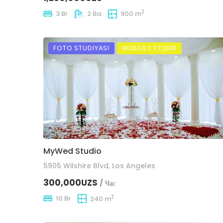
2
3 Br
2 Ba
900 m
FOTO STUDIYASI
НОВАЯ СТУДИЯ
MyWed Studio
5905 Wilshire Blvd, Los Angeles
300,000UZS
/ Час
2
10 Br
240 m