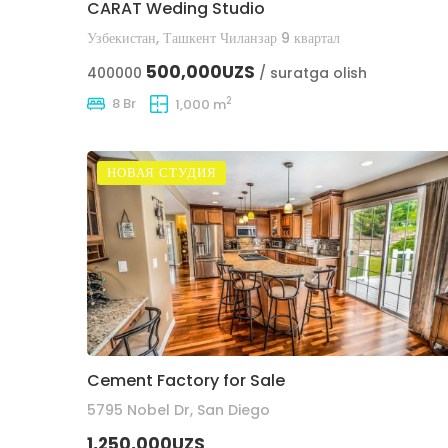
CARAT Weding Studio
Узбекистан, Ташкент Чиланзар 9 квартал
500,000UZS
400000
/ suratga olish
2
8 Br
1,000 m
НОВАЯ СТУДИЯ
Cement Factory for Sale
5795 Nobel Dr, San Diego
1,250,000UZS