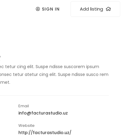
Add listing
SIGN IN
o
c tetur cing elit. Suspe ndisse suscorem ipsum
consec tetur atetur cing elit. Suspe ndisse susco rem
amet.
Email
info@facturastudio.uz
Website
http://facturastudio.uz/