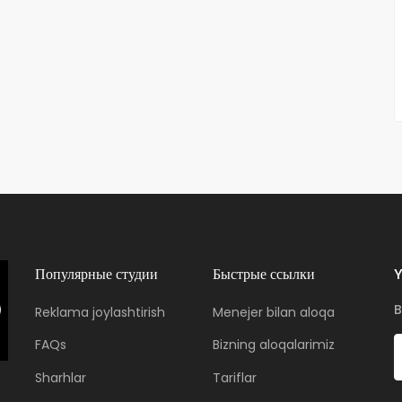
Популярные студии
Быстрые ссылки
Y
B
Reklama joylashtirish
Menejer bilan aloqa
FAQs
Bizning aloqalarimiz
Sharhlar
Tariflar