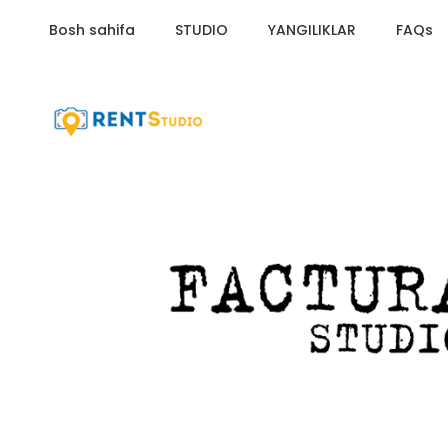
Bosh sahifa
STUDIO
YANGILIKLAR
FAQs
HOME
/
AGENTS
/
FACTURA STUDIO