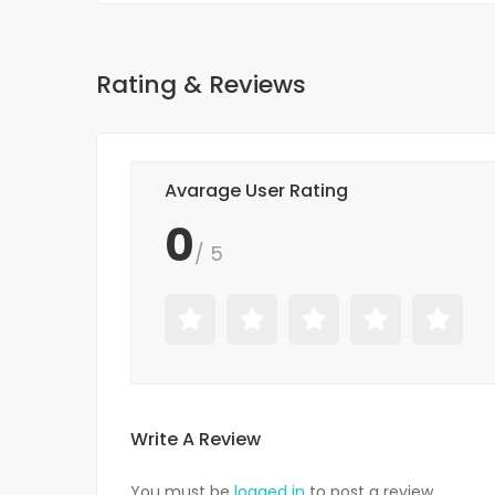
Rating & Reviews
Avarage User Rating
0
/ 5
Write A Review
You must be
logged in
to post a review