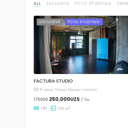
ALL
EXCLUSIVE
FOTO STUDIYASI
PRE
EXCLUSIVE
FOTO STUDIYASI
FACTURA STUDIO
53 Б улица Усмана Насыра Ташкент
250,000UZS
175000
/ Час
2
1 Br
120 m