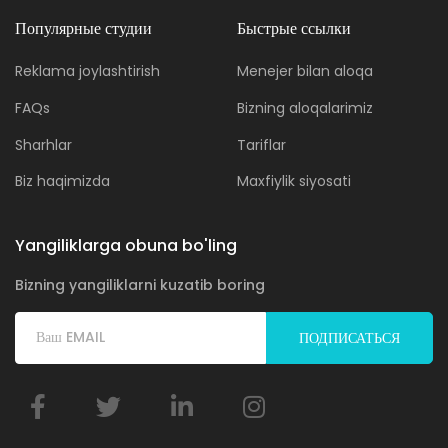
Популярные студии
Быстрые ссылки
Reklama joylashtirish
Menejer bilan aloqa
FAQs
Bizning aloqalarimiz
Sharhlar
Tariflar
Biz haqimizda
Maxfiylik siyosati
Yangiliklarga obuna bo'ling
Bizning yangiliklarni kuzatib boring