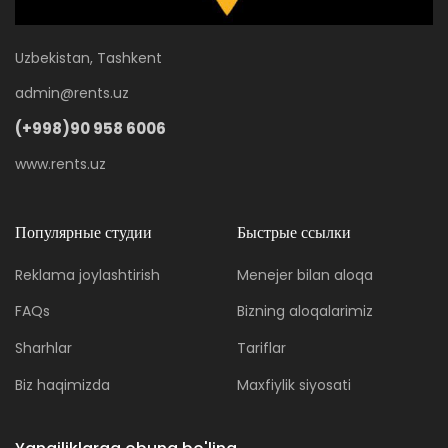
Uzbekistan, Tashkent
admin@rents.uz
(+998)90 958 6006
www.rents.uz
Популярные студии
Быстрые ссылки
Reklama joylashtirish
Menejer bilan aloqa
FAQs
Bizning aloqalarimiz
Sharhlar
Tariflar
Biz haqimizda
Maxfiylik siyosati