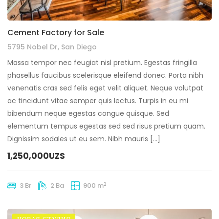
Cement Factory for Sale
5795 Nobel Dr, San Diego
Massa tempor nec feugiat nisl pretium. Egestas fringilla
phasellus faucibus scelerisque eleifend donec. Porta nibh
venenatis cras sed felis eget velit aliquet. Neque volutpat
ac tincidunt vitae semper quis lectus. Turpis in eu mi
bibendum neque egestas congue quisque. Sed
elementum tempus egestas sed sed risus pretium quam.
Dignissim sodales ut eu sem. Nibh mauris […]
1,250,000UZS
2
3 Br
2 Ba
900 m