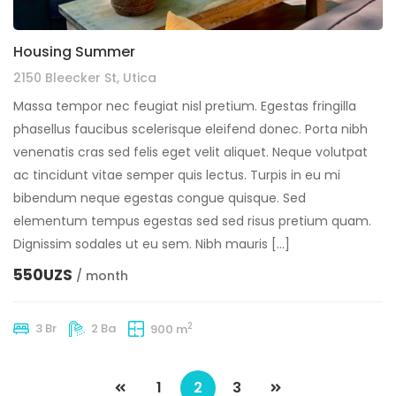
Housing Summer
2150 Bleecker St, Utica
Massa tempor nec feugiat nisl pretium. Egestas fringilla
phasellus faucibus scelerisque eleifend donec. Porta nibh
venenatis cras sed felis eget velit aliquet. Neque volutpat
ac tincidunt vitae semper quis lectus. Turpis in eu mi
bibendum neque egestas congue quisque. Sed
elementum tempus egestas sed sed risus pretium quam.
Dignissim sodales ut eu sem. Nibh mauris […]
550UZS
/ month
2
3 Br
2 Ba
900 m
1
2
3