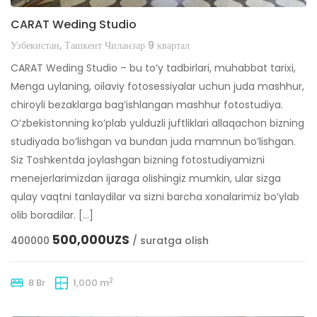
CARAT Weding Studio
Узбекистан, Ташкент Чиланзар 9 квартал
CARAT Weding Studio – bu to’y tadbirlari, muhabbat tarixi,
Menga uylaning, oilaviy fotosessiyalar uchun juda mashhur,
chiroyli bezaklarga bag’ishlangan mashhur fotostudiya.
O’zbekistonning ko’plab yulduzli juftliklari allaqachon bizning
studiyada bo’lishgan va bundan juda mamnun bo’lishgan.
Siz Toshkentda joylashgan bizning fotostudiyamizni
menejerlarimizdan ijaraga olishingiz mumkin, ular sizga
qulay vaqtni tanlaydilar va sizni barcha xonalarimiz bo’ylab
olib boradilar. […]
500,000UZS
400000
/ suratga olish
2
8 Br
1,000 m