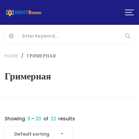
HOME
/
ГРИМЕРНАЯ
Гримерная
Showing
11
–
20
of
22
results
Default sorting