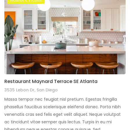
НОВАЯ СТУДИЯ
Restaurant Maynard Terrace SE Atlanta
3535 Lebon Dr, San Diego
Massa tempor nec feugiat nisl pretium. Egestas fringilla
phasellus faucibus scelerisque eleifend donec. Porta nibh
venenatis cras sed felis eget velit aliquet. Neque volutpat
ac tincidunt vitae semper quis lectus. Turpis in eu mi
bibendum neque egestas congue quisque. Sed