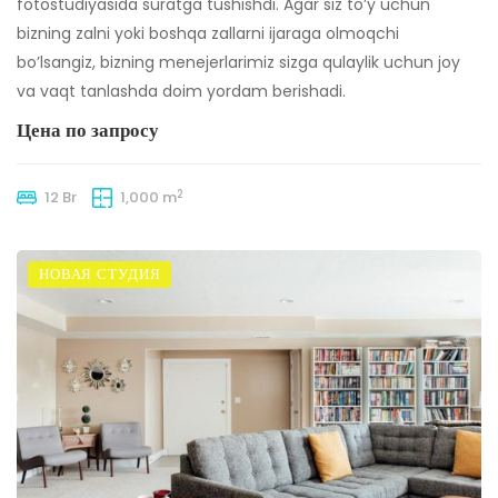
fotostudiyasida suratga tushishdi. Agar siz to’y uchun
bizning zalni yoki boshqa zallarni ijaraga olmoqchi
bo’lsangiz, bizning menejerlarimiz sizga qulaylik uchun joy
va vaqt tanlashda doim yordam berishadi.
Цена по запросу
2
12 Br
1,000 m
НОВАЯ СТУДИЯ