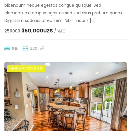
bibendum neque egestas congue quisque. Sed
elementum tempus egestas sed sed risus pretium quam.
Dignissim sodales ut eu sem. Nibh mauris […]
350,000UZS
250000
/ ЧАС
2
6 Br
220 m
НОВАЯ СТУДИЯ