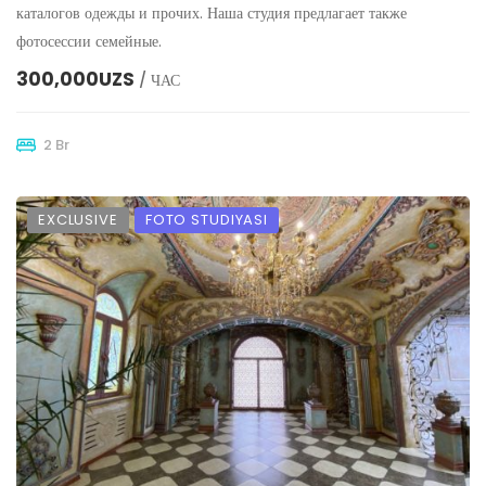
каталогов одежды и прочих. Наша студия предлагает также
фотосессии семейные.
300,000UZS
/ ЧАС
2 Br
EXCLUSIVE
FOTO STUDIYASI