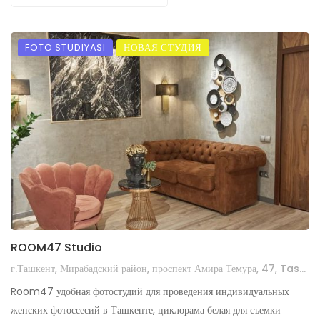
FOTO STUDIYASI
НОВАЯ СТУДИЯ
ROOM47 Studio
г.Ташкент, Мирабадский район, проспект Амира Темура, 47, Tashkent 100047, Узбекистан
Room47 удобная фотостудий для проведения индивидуальных
женских фотоссесий в Ташкенте, циклорама белая для съемки