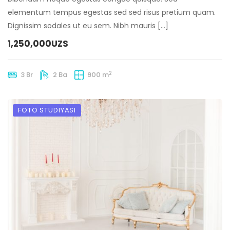
elementum tempus egestas sed sed risus pretium quam.
Dignissim sodales ut eu sem. Nibh mauris […]
1,250,000UZS
2
3 Br
2 Ba
900 m
FOTO STUDIYASI