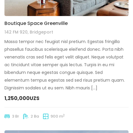
Boutique Space Greenville
142 FM 920, Bridgeport
Massa tempor nec feugiat nisl pretium. Egestas fringilla
phasellus faucibus scelerisque eleifend donec. Porta nibh
venenatis cras sed felis eget velit aliquet. Neque volutpat
ac tincidunt vitae semper quis lectus. Turpis in eu mi
bibendum neque egestas congue quisque. Sed
elementum tempus egestas sed sed risus pretium quam.
Dignissim sodales ut eu sem. Nibh mauris […]
1,250,000UZS
2
3 Br
2 Ba
900 m