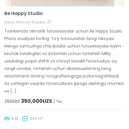
Be Happy Studio
улица Абдуллы Кадыри, 21.
Toshkentda tematik fotosessiyalar uchun Be Happy Studio
Photo studiyasi bo’ling: To’y fotosuratlari Sevgi hikoyasi
Menga turmushga chiq Bolalar uchun fotosessiyalar Kiyim -
kechak kataloglari va do’konlari uchun tortishish Milliy
uslubdagi yuqori shiftli va chiroyli bezakli fotostudiya, oq
rangli zonalar, tortishish uchun aksessuarlarning keng
assortimenti sizning fotograflaringizga joziba bag’ishlaydi.
Siz xohlagan vaqtda fotostudiyani ijaraga olishingiz mumkin
va […]
350,000UZS
250000
/ Час
2
8 Br
340 m