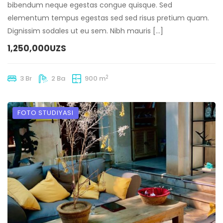
bibendum neque egestas congue quisque. Sed
elementum tempus egestas sed sed risus pretium quam.
Dignissim sodales ut eu sem. Nibh mauris […]
1,250,000UZS
2
3 Br
2 Ba
900 m
FOTO STUDIYASI