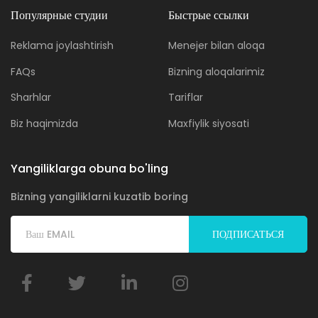
Популярные студии
Быстрые ссылки
Reklama joylashtirish
Menejer bilan aloqa
FAQs
Bizning aloqalarimiz
Sharhlar
Tariflar
Biz haqimizda
Maxfiylik siyosati
Yangiliklarga obuna bo'ling
Bizning yangiliklarni kuzatib boring