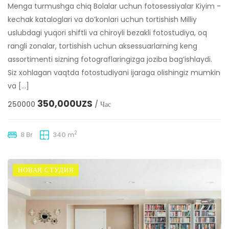
Menga turmushga chiq Bolalar uchun fotosessiyalar Kiyim -
kechak kataloglari va do’konlari uchun tortishish Milliy
uslubdagi yuqori shiftli va chiroyli bezakli fotostudiya, oq
rangli zonalar, tortishish uchun aksessuarlarning keng
assortimenti sizning fotograflaringizga joziba bag’ishlaydi.
Siz xohlagan vaqtda fotostudiyani ijaraga olishingiz mumkin
va […]
350,000UZS
250000
/ Час
2
8 Br
340 m
НОВАЯ СТУДИЯ