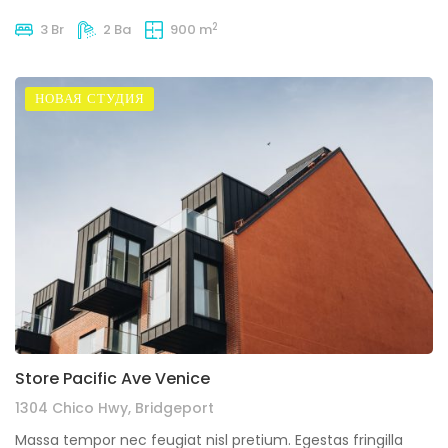
2
3 Br
2 Ba
900 m
НОВАЯ СТУДИЯ
Store Pacific Ave Venice
1304 Chico Hwy, Bridgeport
Massa tempor nec feugiat nisl pretium. Egestas fringilla