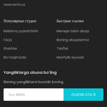
www.rents.uz
Популярные студии
Быстрые ссылки
Reklama joylashtirish
Menejer bilan aloqa
FAQs
Bizning aloqalarimiz
Sharhlar
Tariflar
Biz haqimizda
Maxfiylik siyosati
Yangiliklarga obuna bo'ling
Bizning yangiliklarni kuzatib boring