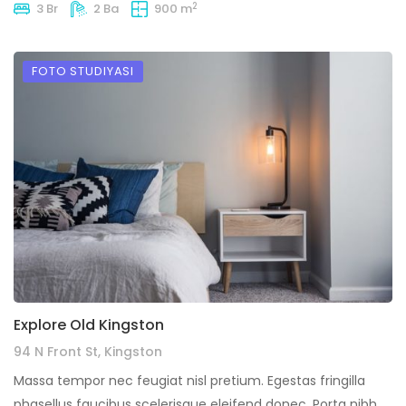
2
3 Br
2 Ba
900 m
FOTO STUDIYASI
Explore Old Kingston
94 N Front St, Kingston
Massa tempor nec feugiat nisl pretium. Egestas fringilla
phasellus faucibus scelerisque eleifend donec. Porta nibh