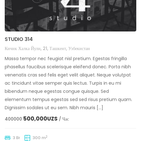
STUDIO 314
Кичик Халка Йули, 21, Ташкент, Узбекистан
Massa tempor nec feugiat nisl pretium. Egestas fringilla
phasellus faucibus scelerisque eleifend donec. Porta nibh
venenatis cras sed felis eget velit aliquet. Neque volutpat
ac tincidunt vitae semper quis lectus. Turpis in eu mi
bibendum neque egestas congue quisque. Sed
elementum tempus egestas sed sed risus pretium quam.
Dignissim sodales ut eu sem. Nibh mauris […]
500,000UZS
400000
/ Час
2
3 Br
300 m