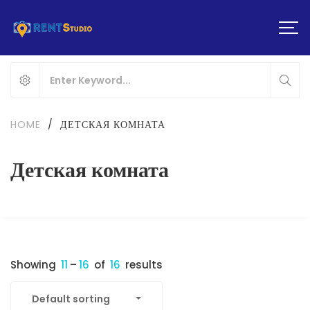
HOME
/
ДЕТСКАЯ КОМНАТА
Детская комната
Showing
11
–
16
of
16
results
Default sorting