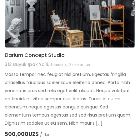
Elarium Concept Studio
313 Buyuk Ipak Yo'li, Тошкент, Узбекистан
Massa tempor nec feugiat nisl pretium. Egestas fringilla
phasellus faucibus scelerisque eleifend donec. Porta nibh
venenatis cras sed felis eget velit aliquet. Neque volutpat
ac tincidunt vitae semper quis lectus. Turpis in eu mi
bibendum neque egestas congue quisque. Sed
elementum tempus egestas sed sed risus pretium quam.
Dignissim sodales ut eu sem. Nibh mauris […]
500,000UZS
/ Час