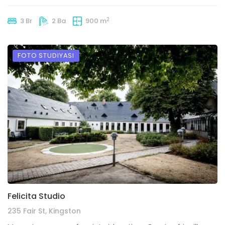
2
3 Br
2 Ba
900 m
FOTO STUDIYASI
Felicita Studio
235 Fair St, Kingston