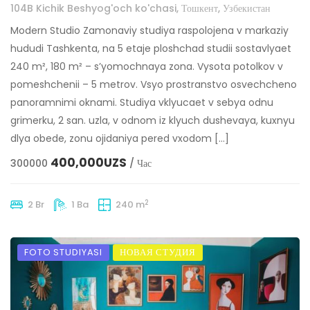
104B Kichik Beshyog'och ko'chasi, Тошкент, Узбекистан
Modern Studio Zamonaviy studiya raspolojena v markaziy
hududi Tashkenta, na 5 etaje ploshchad studii sostavlyaet
240 m², 180 m² – s’yomochnaya zona. Vysota potolkov v
pomeshchenii – 5 metrov. Vsyo prostranstvo osvechcheno
panoramnimi oknami. Studiya vklyucaet v sebya odnu
grimerku, 2 san. uzla, v odnom iz klyuch dushevaya, kuxnyu
dlya obede, zonu ojidaniya pered vxodom […]
400,000UZS
300000
/ Час
2
2 Br
1 Ba
240 m
FOTO STUDIYASI
НОВАЯ СТУДИЯ