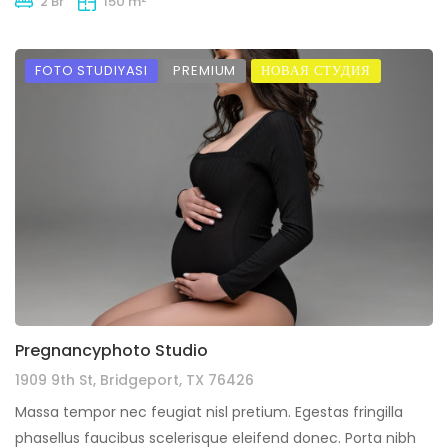
2 Br
150 m
FOTO STUDIYASI
PREMIUM
НОВАЯ СТУДИЯ
Pregnancyphoto Studio
1909 9th St, Bridgeport, TX 76426
Massa tempor nec feugiat nisl pretium. Egestas fringilla
phasellus faucibus scelerisque eleifend donec. Porta nibh