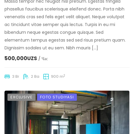
Massa tempor nec feugiat nisl pretium. Egestas fringilla
phasellus faucibus scelerisque eleifend donec. Porta nibh
venenatis cras sed felis eget velit aliquet. Neque volutpat
ac tincidunt vitae semper quis lectus. Turpis in eu mi
bibendum neque egestas congue quisque. Sed
elementum tempus egestas sed sed risus pretium quam.
Dignissim sodales ut eu sem. Nibh mauris […]
500,000UZS
/ Час
2
3 Br
2 Ba
900 m
EXCLUSIVE
FOTO STUDIYASI