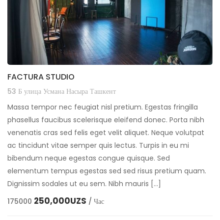
FACTURA STUDIO
53 Б улица Усмана Насыра Ташкент
Massa tempor nec feugiat nisl pretium. Egestas fringilla
phasellus faucibus scelerisque eleifend donec. Porta nibh
venenatis cras sed felis eget velit aliquet. Neque volutpat
ac tincidunt vitae semper quis lectus. Turpis in eu mi
bibendum neque egestas congue quisque. Sed
elementum tempus egestas sed sed risus pretium quam.
Dignissim sodales ut eu sem. Nibh mauris […]
250,000UZS
175000
/ Час