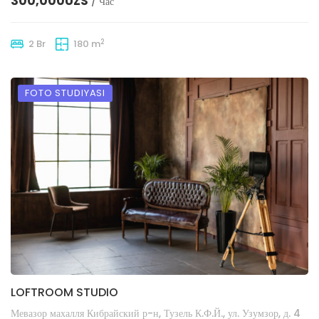
300,000UZS
/ Час
2
2 Br
180 m
FOTO STUDIYASI
LOFTROOM STUDIO
Мевазор махалля Кибрайский р-н, Тузель К.Ф.Й., ул. Узумзор, д. 4