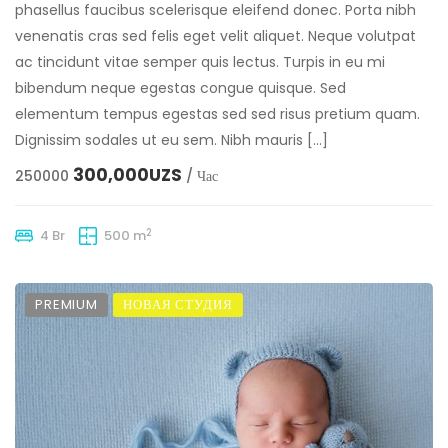
phasellus faucibus scelerisque eleifend donec. Porta nibh
venenatis cras sed felis eget velit aliquet. Neque volutpat
ac tincidunt vitae semper quis lectus. Turpis in eu mi
bibendum neque egestas congue quisque. Sed
elementum tempus egestas sed sed risus pretium quam.
Dignissim sodales ut eu sem. Nibh mauris […]
300,000UZS
250000
/ Час
2
4 Br
500 m
PREMIUM
НОВАЯ СТУДИЯ