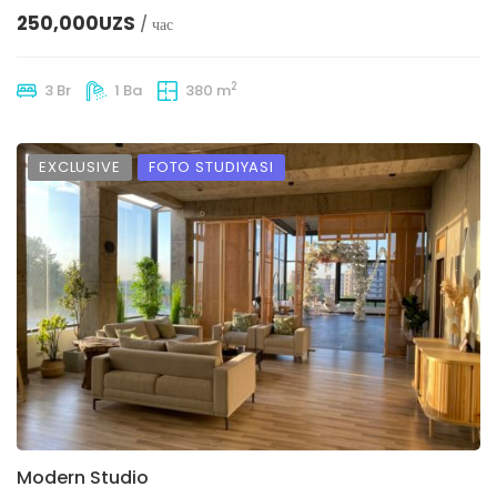
250,000UZS
/ час
2
3 Br
1 Ba
380 m
EXCLUSIVE
FOTO STUDIYASI
Modern Studio