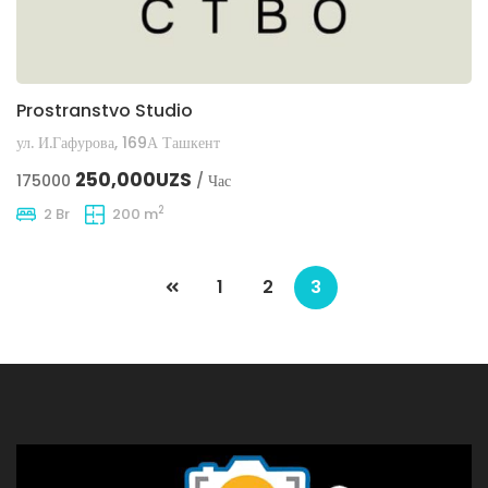
Prostranstvo Studio
ул. И.Гафурова, 169А Ташкент
250,000UZS
175000
/ Час
2
2 Br
200 m
1
2
3