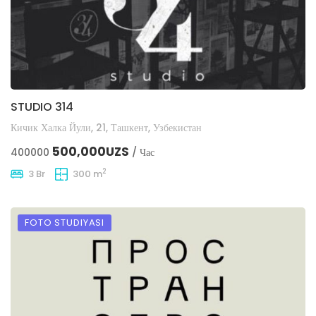
STUDIO 314
Кичик Халка Йули, 21, Ташкент, Узбекистан
500,000UZS
400000
/ Час
2
3 Br
300 m
FOTO STUDIYASI