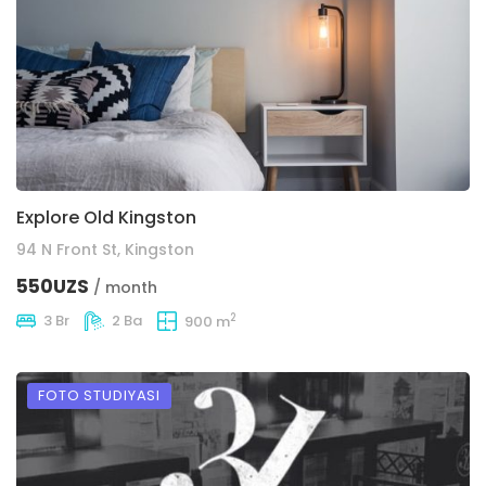
Explore Old Kingston
94 N Front St, Kingston
550UZS
/ month
2
3 Br
2 Ba
900 m
FOTO STUDIYASI