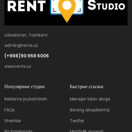
Uzbekistan, Tashkent
admin@rents.uz
(+998)90 958 6006
www.rents.uz
Популярные студии
Быстрые ссылки
Reklama joylashtirish
Menejer bilan aloqa
FAQs
Bizning aloqalarimiz
Sharhlar
Tariflar
Biz haqimizda
Maxfiylik siyosati