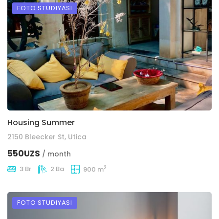
FOTO STUDIYASI
Housing Summer
2150 Bleecker St, Utica
550UZS
/ month
2
3 Br
2 Ba
900 m
FOTO STUDIYASI