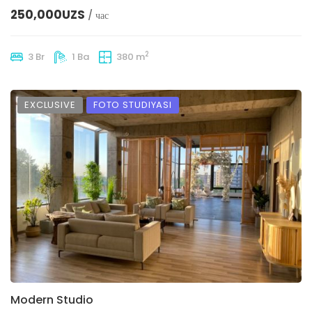
250,000UZS
/ час
2
3 Br
1 Ba
380 m
EXCLUSIVE
FOTO STUDIYASI
Modern Studio