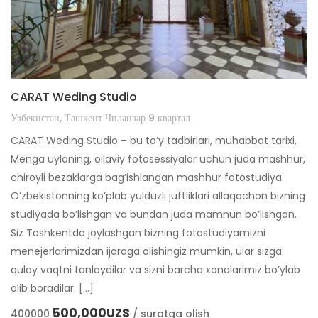
CARAT Weding Studio
Узбекистан, Ташкент Чиланзар 9 квартал
CARAT Weding Studio – bu to’y tadbirlari, muhabbat tarixi,
Menga uylaning, oilaviy fotosessiyalar uchun juda mashhur,
chiroyli bezaklarga bag’ishlangan mashhur fotostudiya.
O’zbekistonning ko’plab yulduzli juftliklari allaqachon bizning
studiyada bo’lishgan va bundan juda mamnun bo’lishgan.
Siz Toshkentda joylashgan bizning fotostudiyamizni
menejerlarimizdan ijaraga olishingiz mumkin, ular sizga
qulay vaqtni tanlaydilar va sizni barcha xonalarimiz bo’ylab
olib boradilar. […]
500,000UZS
400000
/ suratga olish