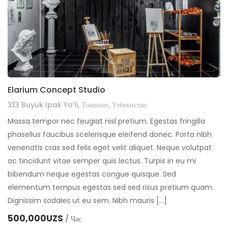
Elarium Concept Studio
313 Buyuk Ipak Yo'li, Тошкент, Узбекистан
Massa tempor nec feugiat nisl pretium. Egestas fringilla
phasellus faucibus scelerisque eleifend donec. Porta nibh
venenatis cras sed felis eget velit aliquet. Neque volutpat
ac tincidunt vitae semper quis lectus. Turpis in eu mi
bibendum neque egestas congue quisque. Sed
elementum tempus egestas sed sed risus pretium quam.
Dignissim sodales ut eu sem. Nibh mauris […]
500,000UZS
/ Час