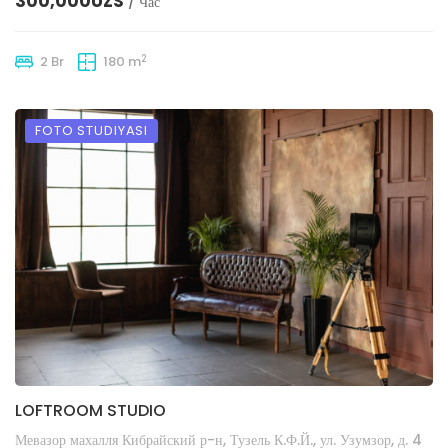
300,000UZS
/ Час
2
2 Br
180 m
FOTO STUDIYASI
LOFTROOM STUDIO
Мевазор махалля Кибрайский р-н, Тузель К.Ф.Й., ул. Узумзор, д. 4