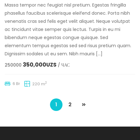
Massa tempor nec feugiat nisl pretium. Egestas fringilla
phasellus faucibus scelerisque eleifend donec. Porta nibh
venenatis cras sed felis eget velit aliquet. Neque volutpat
ac tincidunt vitae semper quis lectus. Turpis in eu mi
bibendum neque egestas congue quisque. Sed
elementum tempus egestas sed sed risus pretium quam.
Dignissim sodales ut eu sem. Nibh mauris […]
350,000UZS
250000
/ ЧАС
2
6 Br
220 m
1
2