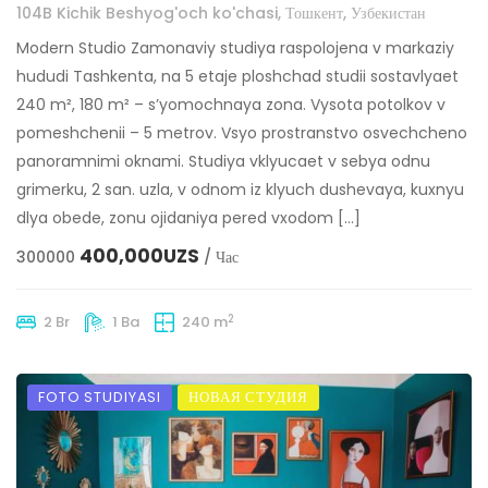
104B Kichik Beshyog'och ko'chasi, Тошкент, Узбекистан
Modern Studio Zamonaviy studiya raspolojena v markaziy
hududi Tashkenta, na 5 etaje ploshchad studii sostavlyaet
240 m², 180 m² – s’yomochnaya zona. Vysota potolkov v
pomeshchenii – 5 metrov. Vsyo prostranstvo osvechcheno
panoramnimi oknami. Studiya vklyucaet v sebya odnu
grimerku, 2 san. uzla, v odnom iz klyuch dushevaya, kuxnyu
dlya obede, zonu ojidaniya pered vxodom […]
400,000UZS
300000
/ Час
2
2 Br
1 Ba
240 m
FOTO STUDIYASI
НОВАЯ СТУДИЯ