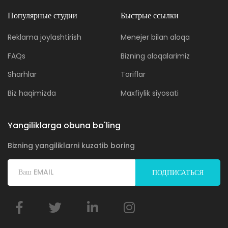
Популярные студии
Быстрые ссылки
Reklama joylashtirish
Menejer bilan aloqa
FAQs
Bizning aloqalarimiz
Sharhlar
Tariflar
Biz haqimizda
Maxfiylik siyosati
Yangiliklarga obuna bo'ling
Bizning yangiliklarni kuzatib boring