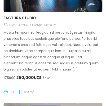
FACTURA STUDIO
53 Б улица Усмана Насыра Ташкент
Massa tempor nec feugiat nisl pretium. Egestas fringilla
phasellus faucibus scelerisque eleifend donec. Porta nibh
venenatis cras sed felis eget velit aliquet. Neque volutpat
ac tincidunt vitae semper quis lectus. Turpis in eu mi
bibendum neque egestas congue quisque. Sed
elementum tempus egestas sed sed risus pretium quam.
Dignissim sodales ut eu sem. Nibh mauris […]
250,000UZS
175000
/ Час
2
1 Br
120 m