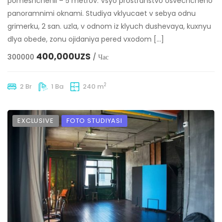
pomeshchenii – 5 metrov. Vsyo prostranstvo osvechcheno
panoramnimi oknami. Studiya vklyucaet v sebya odnu
grimerku, 2 san. uzla, v odnom iz klyuch dushevaya, kuxnyu
dlya obede, zonu ojidaniya pered vxodom […]
400,000UZS
300000
/ Час
2
2 Br
1 Ba
240 m
EXCLUSIVE
FOTO STUDIYASI