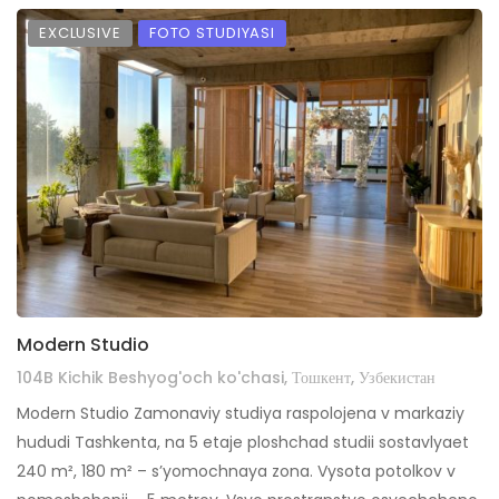
EXCLUSIVE
FOTO STUDIYASI
Modern Studio
104B Kichik Beshyog'och ko'chasi, Тошкент, Узбекистан
Modern Studio Zamonaviy studiya raspolojena v markaziy
hududi Tashkenta, na 5 etaje ploshchad studii sostavlyaet
240 m², 180 m² – s’yomochnaya zona. Vysota potolkov v