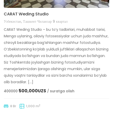
CARAT Weding Studio
Узбекистан, Ташкент Чиланзар 9 квартал
CARAT Weding Studio – bu to’y tadbirlari, muhabbat tarixi,
Menga uylaning, oilaviy fotosessiyalar uchun juda mashhur,
chiroyli bezaklarga bag’ishlangan mashhur fotostudiya.
O’zbekistonning ko’plab yulduzli juftliklari allaqachon bizning
studiyada bo’lishgan va bundan juda mamnun bo’lishgan.
Siz Toshkentda joylashgan bizning fotostudiyamizni
menejerlarimizdan ijaraga olishingiz mumkin, ular sizga
qulay vaqtni tanlaydilar va sizni barcha xonalarimiz bo’ylab
olib boradilar. […]
500,000UZS
400000
/ suratga olish
2
8 Br
1,000 m